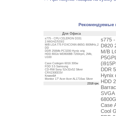
Рекомендуемые 
Для Офиса
s775 - CPU CELERON D331
s775 
2.66GHZ/533/2
D820 
M/B LGA 775 FOXCONN i865G 800MHz,2
DD
M/B L
DDR 256Mb PC3200 Hynix orig
HDD 80Gb WD800BB 7200rpm, 2Mb,
P5GPL
U100
(i915
Case Codegen 6016 300w
FDD 3.5 Samsung
DDR 5
CD-RW Sony 52x32x52 Silver
CRX230EESV
Hynix 
Клави&#
Monitor 17" Acer Acer AL1716as Silver
HDD 2
2318 грн.
Barra
SVGA 
6800G
Case 
Cool G