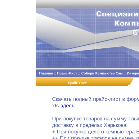
Главная
::
Прайс-Лист
::
Собери Компьютер Сам
::
Интерн
Скачать полный прайс-лист в фор
xls
здесь
...
При покупке товаров на сумму св
доставку в пределах Харькова!
+ При покупке целого компьютера 
++ При покупке товаров на сумму о