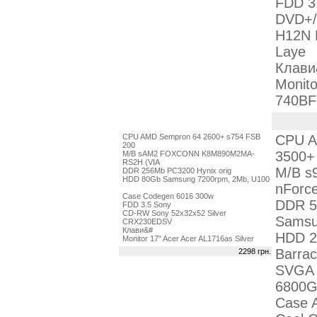
FDD 3
DVD+/
H12N 
Laye
Клави
Monit
740BF
CPU AMD Sempron 64 2600+ s754 FSB
CPU A
200
3500+
M/B sAM2 FOXCONN K8M890M2MA-
RS2H (VIA
M/B s
DDR 256Mb PC3200 Hynix orig
HDD 80Gb Samsung 7200rpm, 2Mb, U100
nForc
Case Codegen 6016 300w
DDR 5
FDD 3.5 Sony
CD-RW Sony 52x32x52 Silver
Sams
CRX230EDSV
Клави&#
HDD 2
Monitor 17" Acer Acer AL1716as Silver
Barra
2298 грн.
SVGA 
6800G
Case 